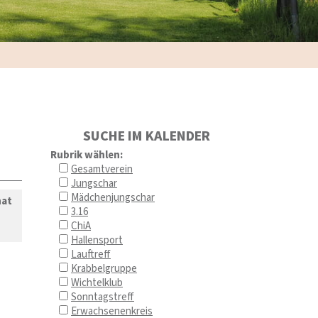
SUCHE IM KALENDER
Rubrik wählen:
Gesamtverein
Jungschar
Mädchenjungschar
nat
3.16
ChiA
Hallensport
Lauftreff
Krabbelgruppe
Wichtelklub
Sonntagstreff
Erwachsenenkreis