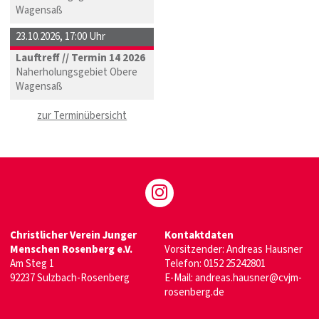
Wagensaß
23.10.2026
,
17:00 Uhr
Lauftreff // Termin 14 2026
Naherholungsgebiet Obere
Wagensaß
zur Terminübersicht
Christlicher Verein Junger
Kontaktdaten
Menschen Rosenberg e.V.
Vorsitzender: Andreas Hausner
Am Steg 1
Telefon:
0152 25242801
92237 Sulzbach-Rosenberg
E-Mail:
andreas.hausner@cvjm-
rosenberg.de