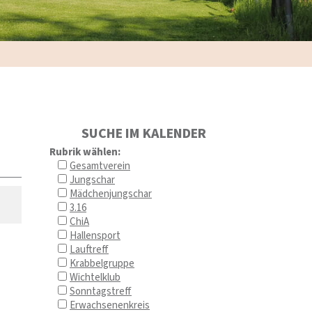
SUCHE IM KALENDER
Rubrik wählen:
Gesamtverein
Jungschar
Mädchenjungschar
3.16
ChiA
Hallensport
Lauftreff
Krabbelgruppe
Wichtelklub
Sonntagstreff
Erwachsenenkreis