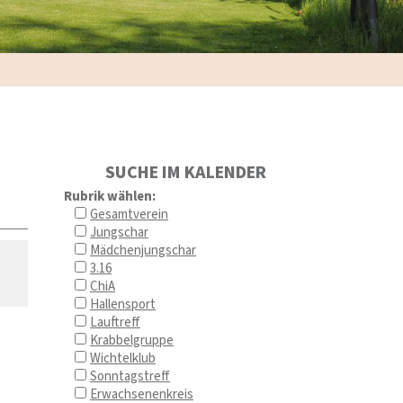
SUCHE IM KALENDER
Rubrik wählen:
Gesamtverein
Jungschar
Mädchenjungschar
3.16
ChiA
Hallensport
Lauftreff
Krabbelgruppe
Wichtelklub
Sonntagstreff
Erwachsenenkreis