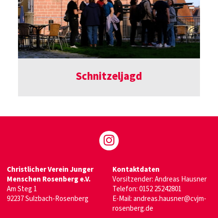
Schnitzeljagd
Christlicher Verein Junger
Kontaktdaten
Menschen Rosenberg e.V.
Vorsitzender: Andreas Hausner
Am Steg 1
Telefon:
0152 25242801
92237 Sulzbach-Rosenberg
E-Mail:
andreas.hausner@cvjm-
rosenberg.de