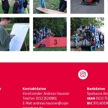
r
Kontaktdaten
Bankdaten
Vorsitzender: Andreas Hausner
Sparkasse Am
Telefon:
0152 25242801
IBAN
DE32 752
E-Mail:
andreas.hausner@cvjm-
BIC
BYLADEM