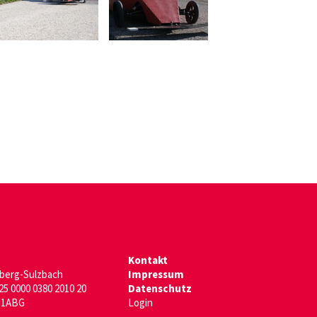
Kontakt
berg-Sulzbach
Impressum
5 0000 0380 2010 20
Datenschutz
1ABG
Login