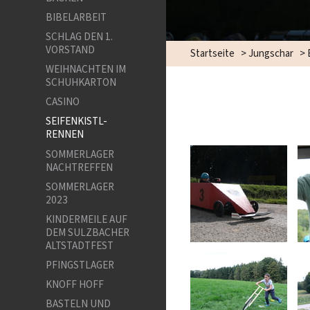
BIBELARBEIT
SCHLAG DEN 1.
VORSTAND
Startseite
>
Jungschar
>
WEIHNACHTEN IM
SCHUHKARTON
CASINO
SEIFENKISTL-
RENNEN
SOMMERLAGER
NACHTREFFEN
SOMMERLAGER
2023
KINDERMEILE AUF
DEM SULZBACHER
ALTSTADTFEST
PFINGSTLAGER
KNOFF HOFF
BASTELN UND